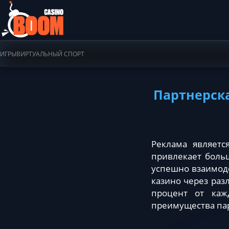
ИГРЫ
ВИРТУАЛЬНЫЙ СПОРТ
Партнерска
Реклама являетс
привлекает боль
успешно взаимоде
казино через ра
процент от каж
преимущества пар