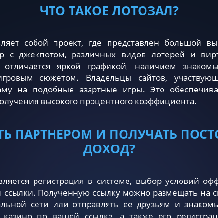
ЧТО ТАКОЕ ЛОТОЗАЛ?
вляет собой проект, где представлен большой вы
гр с джекпотом, различных видов лотерей и вирт
 отличается яркой графикой, наличием знаком
игровым сюжетом. Владельцы сайтов, участвующ
аму на подобные азартные игры. Это обеспечива
получения высокого процентного коэффициента.
АТЬ ПАРТНЕРОМ И ПОЛУЧАТЬ ПОС
ДОХОД?
ляется регистрация в системе, выбор условий оф
 ссылки. Полученную ссылку можно размещать на св
альной сети или отправлять ее друзьям и знаком
 казино по вашей ссылке, а также его регистра