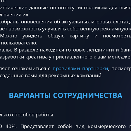
тв.
тистические данные по потоку, источникам для вы
ключения их.
 собраны оповещения об актуальных игровых слотах,
дает возможность улучшить собственную рекламную
 Можно увидеть общую картину и посмотрет
 пользователю.
алы. В разделе находятся готовые ленднинги и банн
азработки креатива у приставленного к вам менедже
ляет ознакомиться с
правилами партнерки
, посмот
 созданные вами для рекламных кампаний.
ВАРИАНТЫ СОТРУДНИЧЕСТВА
лько способов работы:
О 40%. Представляет собой вид коммерческого 