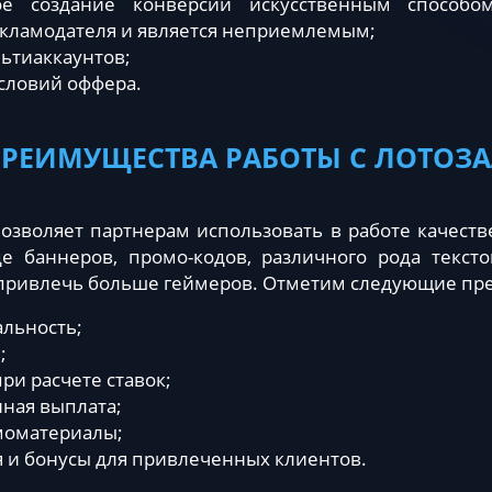
е создание конверсии искусственным способо
кламодателя и является неприемлемым;
ьтиаккаунтов;
словий оффера.
РЕИМУЩЕСТВА РАБОТЫ С ЛОТОЗ
позволяет партнерам использовать в работе качест
е баннеров, промо-кодов, различного рода текст
 привлечь больше геймеров. Отметим следующие пр
льность;
;
ри расчете ставок;
ная выплата;
моматериалы;
 и бонусы для привлеченных клиентов.