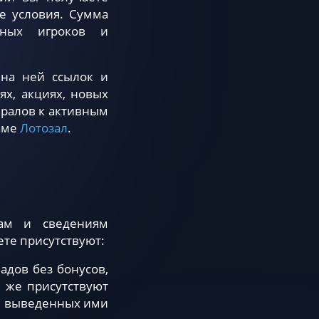
е условия. Сумма
нных игроков и
на ней ссылок и
х, акциях, новых
ералов к активным
аме
Лотозал
.
там и сведениям
ете присутствуют:
адов без бонусов,
 же присутствуют
и выведенных ими