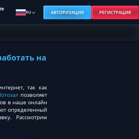
79
АВТОРИЗАЦИЯ
РЕГИСТРАЦИЯ
RU
работать на
нтернет, так как
Лотозал
позволяет
ков в наше онлайн
ают определенный
вку. Рассмотрим