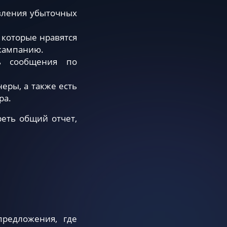
явления убыточных
 которые нравятся
 кампанию.
ь сообщения по
еры, а также есть
ра.
реть общий отчет,
предложения, где