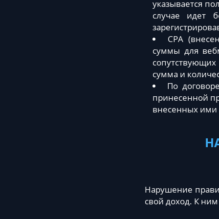
указывается по
случае идет б
зарегистрирова
CPA (внесе
суммы для веб
сопутствующих 
сумма и количес
По договор
принесенной пр
внесенных ими 
Н
Нарушение правил
свой доход. К ним