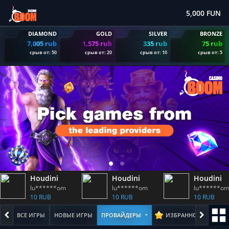
5,000 FUN
DIAMOND
GOLD
SILVER
BRONZE
7,005 rub
1,575 rub
335 rub
75 rub
срыв от: 50
срыв от: 20
срыв от: 10
срыв от: 5
Houdini
Houdini
Houdini
lu******om
lu******om
lu******o
10 RUB
10 RUB
10 RUB
ВСЕ ИГРЫ
НОВЫЕ ИГРЫ
ПРОВАЙДЕРЫ
ИЗБРАННОЕ
ПОПУЛ