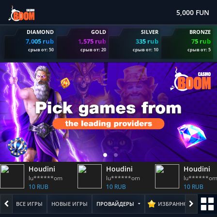
5,000 FUN
DIAMOND
GOLD
SILVER
BRONZE
7,005 rub
1,575 rub
335 rub
75 rub
срыв от: 50
срыв от: 20
срыв от: 10
срыв от: 5
Houdini
Houdini
Houdini
lu******om
lu******om
lu******o
10 RUB
10 RUB
10 RUB
ВСЕ ИГРЫ
НОВЫЕ ИГРЫ
ПРОВАЙДЕРЫ
ИЗБРАННОЕ
ПОПУ