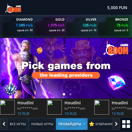
5,000 FUN
DIAMOND
GOLD
SILVER
BRONZE
7,005 rub
1,575 rub
335 rub
75 rub
срыв от: 50
срыв от: 20
срыв от: 10
срыв от: 5
Houdini
Houdini
Houdini
lu******om
lu******om
lu******o
10 RUB
10 RUB
10 RUB
ВСЕ ИГРЫ
НОВЫЕ ИГРЫ
ПРОВАЙДЕРЫ
ИЗБРАННОЕ
ПОПУЛ